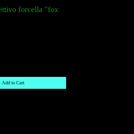
ttivo forcella "fox
e
e
Add to Cart