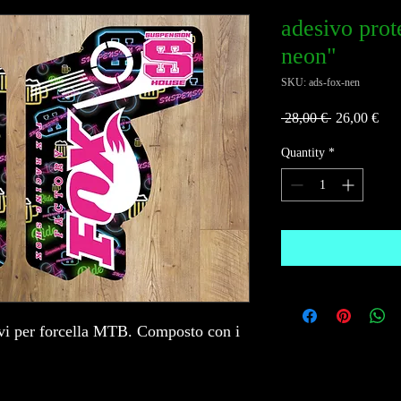
adesivo prote
neon"
SKU: ads-fox-nen
Regular
Sal
 28,00 € 
26,00 €
Price
Pric
Quantity
*
tivi per forcella MTB. Composto con i